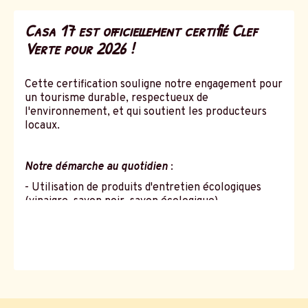
Casa 17 est officiellement certifié Clef
Verte pour 2026 !
Cette certification souligne notre engagement pour
un tourisme durable, respectueux de
l'environnement, et qui soutient les producteurs
locaux.
Notre démarche au quotidien
:
- Utilisation de produits d'entretien écologiques
(vinaigre, savon noir, savon écologique)
- Tri sélectif et réduction des déchets.
Sans
titre
- Récupération des eaux de pluie pour l'entretien
extérieur.
- Soutien aux producteurs locaux (marchés,
fromageries, vergers).